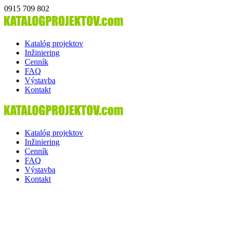
0915 709 802
Katalóg projektov
Inžiniering
Cenník
FAQ
Výstavba
Kontakt
Katalóg projektov
Inžiniering
Cenník
FAQ
Výstavba
Kontakt