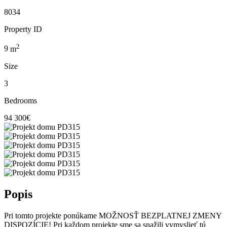
8034
Property ID
2
9
m
Size
3
Bedrooms
94 300€
Popis
Pri tomto projekte ponúkame MOŽNOSŤ BEZPLATNEJ ZMENY
DISPOZÍCIE! Pri každom projekte sme sa snažili vymyslieť tú