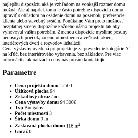
najlepšiu dispozíciu aká je vzhľadom na vonkajší rozmer domu
možná. Ale aj napriek tomu je často potrebné dispozíciu domu
upraviť s ohľadom na osadenie domu na pozemok, preferencie
klienta alebo stavebný systém. Ponúkame Vám preto možnosť
bezplatnej zmeny dispozície každého nášho projektu tak aby
vyhovoval vašim potrebám. Zmenou dispozície myslíme posuny
nenosných priečok, zmenu umiestnenia a veľkosti okien,
interiérových dverí a rozvodov inštalácií.
Cena výstavby uvedená pri projekte je za prevedenie kategórie A1
na kľúč, bez interiérového vybavenia, bez základov. Pre viac
informácií a aktualizáciu ceny nás prosím kontaktujte.
Parametre
Cena projektu domu
1250 €
Úžítková plocha
94
Zrkadlový obraz
áno
Cena výstavby domu
94 300€
Typ
Bungalov
Počet miestností
3
Šírka domu
9 m
2
Zastavaná plocha domu
116 m
Garáž
0