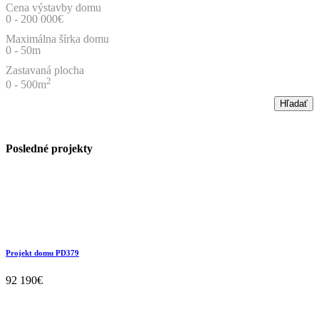
Cena výstavby domu
0
-
200 000
€
Maximálna šírka domu
0
-
50
m
Zastavaná plocha
2
0
-
500
m
Hľadať
Posledné projekty
Projekt domu PD379
92 190€