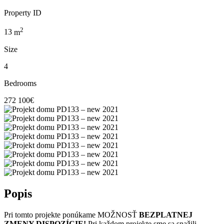
Property ID
2
13
m
Size
4
Bedrooms
272 100€
Popis
Pri tomto projekte ponúkame MOŽNOSŤ
BEZPLATNEJ
ZMENY DISPOZÍCIE!
Pri každom projekte sme sa snažili