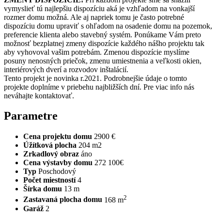
vymyslieť tú najlepšiu dispozíciu aká je vzhľadom na vonkajší
rozmer domu možná. Ale aj napriek tomu je často potrebné
dispozíciu domu upraviť s ohľadom na osadenie domu na pozemok,
preferencie klienta alebo stavebný systém. Ponúkame Vám preto
možnosť bezplatnej zmeny dispozície každého nášho projektu tak
aby vyhovoval vašim potrebám. Zmenou dispozície myslíme
posuny nenosných priečok, zmenu umiestnenia a veľkosti okien,
interiérových dverí a rozvodov inštalácií.
Tento projekt je novinka r.2021. Podrobnejšie údaje o tomto
projekte doplníme v priebehu najbližších dní. Pre viac info nás
neváhajte kontaktovať.
Parametre
Cena projektu domu
2900 €
Úžítková plocha
204 m2
Zrkadlový obraz
áno
Cena výstavby domu
272 100€
Typ
Poschodový
Počet miestností
4
Šírka domu
13 m
2
Zastavaná plocha domu
168 m
Garáž
2